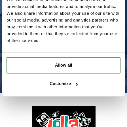
framtid i storstadens återkommande
provide social media features and to analyse our traffic.
evenemang med stora folksamlingar. De
insåg att toaletter är en viktig produkt som
We also share information about your use of our site with
behöver lyftas fram och placeras högst uppe
our social media, advertising and analytics partners who
på eventplanerarens prioriteringslista.
may combine it with other information that you’ve
provided to them or that they’ve collected from your use
Idag är Sanifix branschledande i
of their services.
Skandinavien.
Läs mer om Sanfix
Allow all
Customize