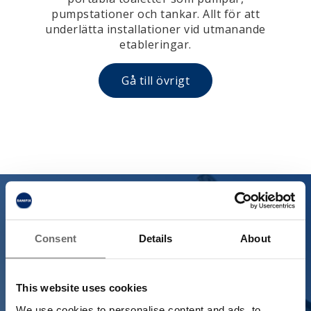
pumpstationer och tankar. Allt för att
underlätta installationer vid utmanande
etableringar.
Gå till övrigt
Om Sanifix
Consent
Details
About
Erik och Håkan Dahlström grundade Sanifix i
samband med vattenfestivalen som hölls i
This website uses cookies
Stockholm i början på 90-talet. De såg en
We use cookies to personalise content and ads, to