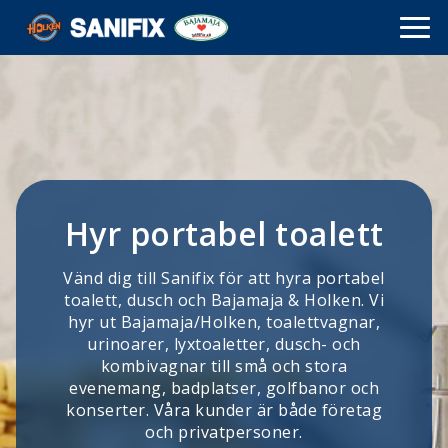
Hyr portabel toalett
Big Bass Bonanza not on Gamstop sites
Vänd dig till Sanifix för att hyra portabel
toalett, dusch och Bajamaja & Holken. Vi
hyr ut Bajamaja/Holken, toalettvagnar,
urinoarer, lyxtoaletter, dusch- och
kombivagnar till små och stora
evenemang, badplatser, golfbanor och
konserter. Våra kunder är både företag
och privatpersoner.