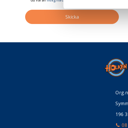
du våran
integritetspolicy
*
.
Org.
Symm
196 
08