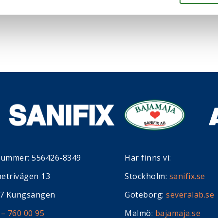
nummer: 556426-8349
Här finns vi:
etrivägen 13
Stockholm:
sanifix.se
37 Kungsängen
Göteborg:
severalab.se
 – 760 00 95
Malmö:
bajamaja.se