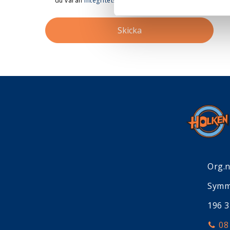
du våran
integritetspolicy
*
.
Org.
Symm
196 
08