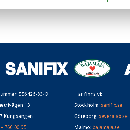
nummer: 556426-8349
Här finns vi:
etrivägen 13
Stockholm:
sanifix.se
37 Kungsängen
Göteborg:
severalab.se
 – 760 00 95
Malmö:
bajamaja.se