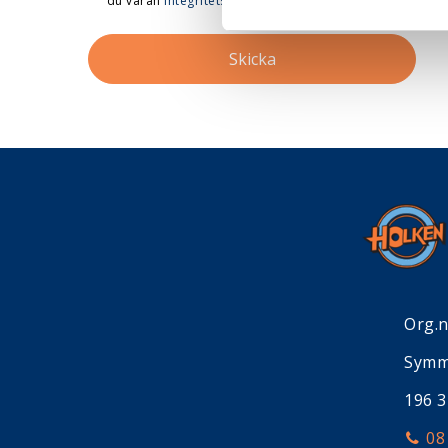
du våran
integritetspolicy
*
.
Org.
Symm
196 
08