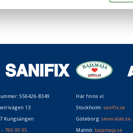
nummer: 556426-8349
Här finns vi:
etrivägen 13
Stockholm:
sanifix.se
37 Kungsängen
Göteborg:
severalab.se
 – 760 00 95
Malmö:
bajamaja.se