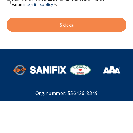
våran
integritetspolicy
*
.
Org.nummer: 556426-8349
Symmetrivägen 13
196 37 Kungsängen
08 – 760 00 95