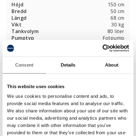
Höjd
150 cm
Bredd
50 cm
Längd
68 cm
Vikt
30 kg
Tankvolym
80 liter
Pumptyp
Fotpump
Kontakta oss
Consent
Details
About
info@sanifix.se
08 - 760 00 95
This website uses cookies
We use cookies to personalise content and ads, to
provide social media features and to analyse our traffic.
Handtvätt
We also share information about your use of our site with
Vår portabla Handtvätt underlättar vid
our social media, advertising and analytics partners who
tillställningar, evenemang och även på
may combine it with other information that you’ve
arbetsplatserna då hygienen har börjat spela en
provided to them or that they’ve collected from your use