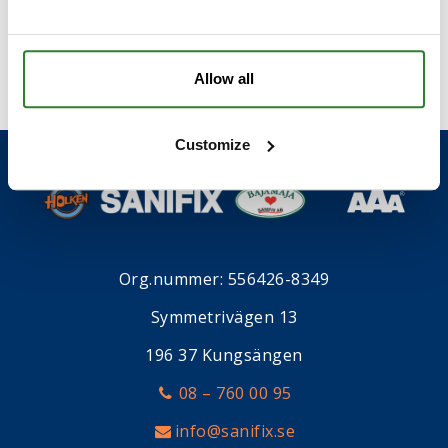
Allow all
Customize
Org.nummer: 556426-8349
Symmetrivägen 13
196 37 Kungsängen
08 – 760 00 95
info@sanifix.se