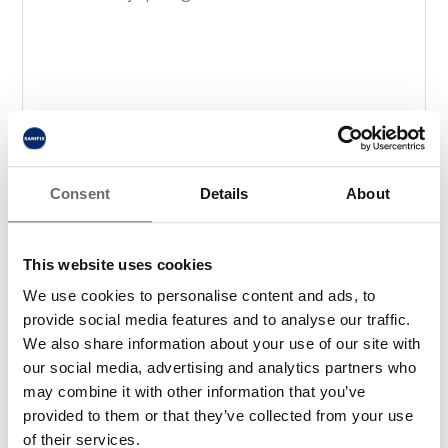
Consent
Details
About
This website uses cookies
We use cookies to personalise content and ads, to
provide social media features and to analyse our traffic.
We also share information about your use of our site with
our social media, advertising and analytics partners who
may combine it with other information that you’ve
I samband med att du kontaktar oss godkänner du
provided to them or that they’ve collected from your use
våran
integritetspolicy
*
.
of their services.