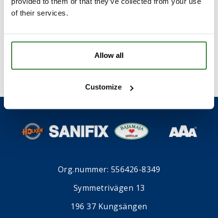
provided to them or that they’ve collected from your use
of their services.
I samband med att du kontaktar oss godkänner du
våran
integritetspolicy
*
.
Allow all
Customize
Org.nummer: 556426-8349
Symmetrivägen 13
196 37 Kungsängen