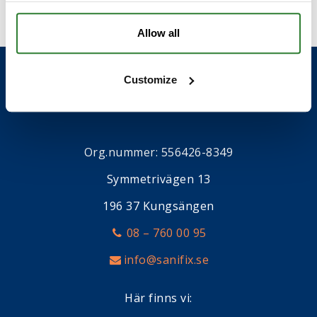
Allow all
Customize
Org.nummer: 556426-8349
Symmetrivägen 13
196 37 Kungsängen
08 – 760 00 95
info@sanifix.se
Här finns vi: