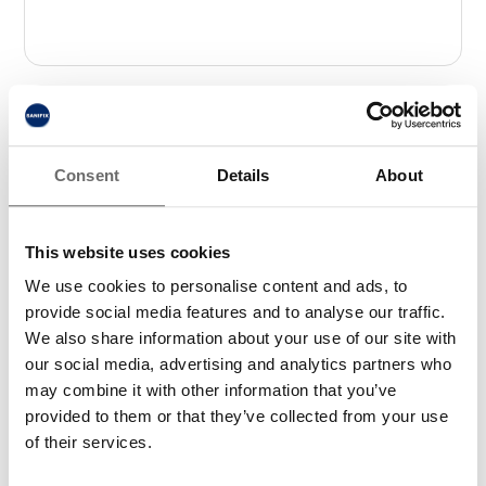
Consent
Details
About
This website uses cookies
We use cookies to personalise content and ads, to
provide social media features and to analyse our traffic.
We also share information about your use of our site with
our social media, advertising and analytics partners who
I samband med att du kontaktar oss godkänner du
may combine it with other information that you’ve
våran
integritetspolicy
*
.
provided to them or that they’ve collected from your use
of their services.