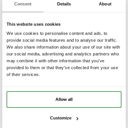
med omnejd. För att vi ska kunna lämna ett pris,
Consent
Details
About
vänligen skriv leveransadress och hyresperiod.
This website uses cookies
We use cookies to personalise content and ads, to
provide social media features and to analyse our traffic.
We also share information about your use of our site with
our social media, advertising and analytics partners who
may combine it with other information that you’ve
provided to them or that they’ve collected from your use
of their services.
Allow all
Customize