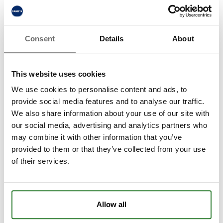
Kontakta oss
Consent
Details
About
Sanifix AB är främst verksamma i stor Stockholm
med omnejd. För att vi ska kunna lämna ett pris,
This website uses cookies
vänligen skriv leveransadress och hyresperiod.
We use cookies to personalise content and ads, to
provide social media features and to analyse our traffic.
We also share information about your use of our site with
our social media, advertising and analytics partners who
may combine it with other information that you’ve
provided to them or that they’ve collected from your use
of their services.
Allow all